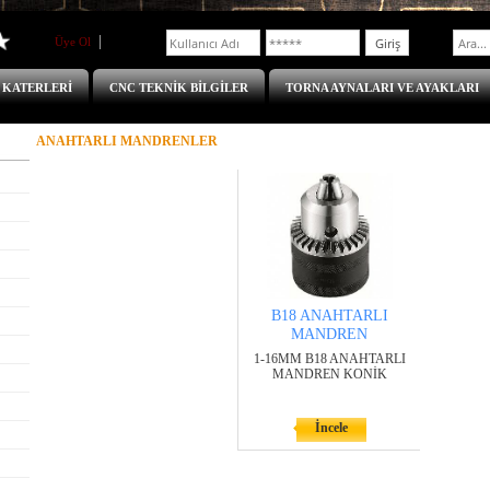
Üye Ol
Üye Girişi
 KATERLERİ
CNC TEKNİK BİLGİLER
TORNA AYNALARI VE AYAKLARI
ANAHTARLI MANDRENLER
B18 ANAHTARLI
MANDREN
1-16MM B18 ANAHTARLI
MANDREN KONİK
İncele