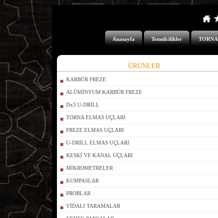
Anasayfa
Temsilcilikler
TORNA
ÜRÜNLER
KARBÜR FREZE
ALÜMİNYUM KARBÜR FREZE
Dx3 U-DRİLL
TORNA ELMAS UÇLARI
FREZE ELMAS UÇLARI
U-DRİLL ELMAS UÇLARI
KESKİ VE KANAL UÇLARI
MİKROMETRELER
KUMPASLAR
PROBLAR
VİDALI TARAMALAR