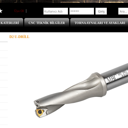
Üye Ol
Üye Girişi
 KATERLERİ
CNC TEKNİK BİLGİLER
TORNA AYNALARI VE AYAKLARI
D2 U-DRİLL