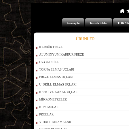
Anasayfa
Temsilcilikler
TORNA
ÜRÜNLER
KARBÜR FREZE
ALÜMİNYUM KARBÜR FREZE
Dx3 U-DRİLL
TORNA ELMAS UÇLARI
FREZE ELMAS UÇLARI
U-DRİLL ELMAS UÇLARI
KESKİ VE KANAL UÇLARI
MİKROMETRELER
KUMPASLAR
PROBLAR
VİDALI TARAMALAR