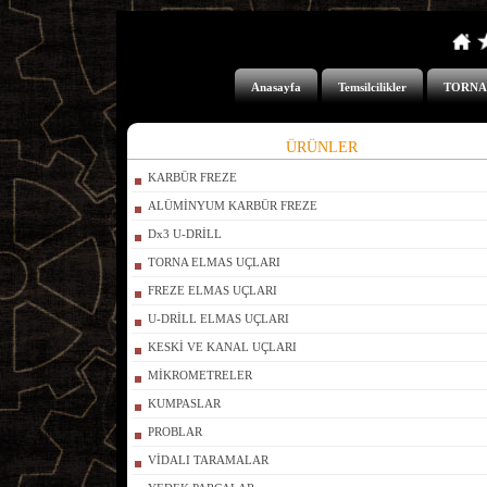
Anasayfa
Temsilcilikler
TORNA
ÜRÜNLER
KARBÜR FREZE
ALÜMİNYUM KARBÜR FREZE
Dx3 U-DRİLL
TORNA ELMAS UÇLARI
FREZE ELMAS UÇLARI
U-DRİLL ELMAS UÇLARI
KESKİ VE KANAL UÇLARI
MİKROMETRELER
KUMPASLAR
PROBLAR
VİDALI TARAMALAR